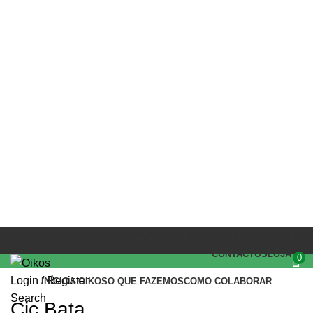
PARCEIROS
(+351) 218 823 630
OIKOS.SEC@OIKOS.PT
CONTACTOS
LOJA
0
Login / Register
INÍCIO
A OIKOS
O QUE FAZEMOS
COMO COLABORAR
Search
Cic Bata