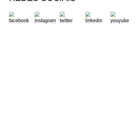
A Oikos – Cooperação e Desenvolvimento é uma Organização
Não Governamental para o Desenvolvimento portuguesa,
voltada para o Mundo.
Contactos
Rua Visconde Moreira de Rey, nº 37, Linda-a-Pastora