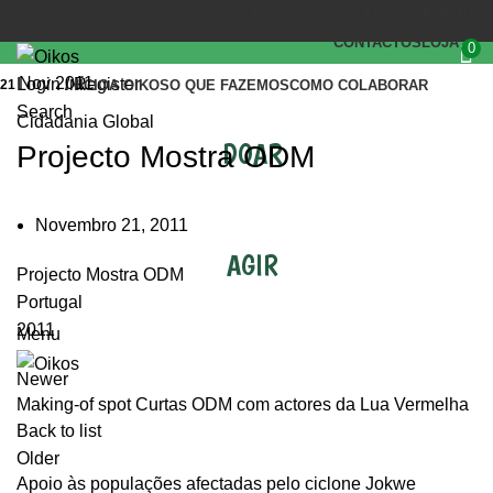
(+351) 218 823 630
OIKOS.SEC@OIKOS.PT
CONTACTOS
LOJA
0
Nov 2011
Login / Register
21
INÍCIO
A OIKOS
O QUE FAZEMOS
COMO COLABORAR
Search
Cidadania Global
DOAR
Projecto Mostra ODM
Novembro 21, 2011
AGIR
Projecto Mostra ODM
Portugal
2011
Menu
Newer
Making-of spot Curtas ODM com actores da Lua Vermelha
Back to list
Older
Apoio às populações afectadas pelo ciclone Jokwe