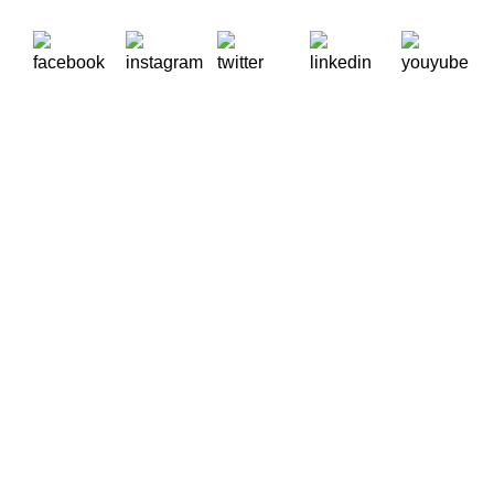
A Oikos – Cooperação e Desenvolvimento é uma Organização
Não Governamental para o Desenvolvimento portuguesa,
voltada para o Mundo.
Contactos
Rua Visconde Moreira de Rey, nº 37, Linda-a-Pastora
2790-447 Queijas