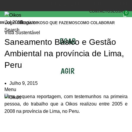
(+351) 218 823 630
OIKOS.SEC@OIKOS.PT
CONTACTOS
LOJA
0
Jul 2015
Login / Register
09
INÍCIO
A OIKOS
O QUE FAZEMOS
COMO COLABORAR
Search
Vida Sustentável
DOAR
Saneamento Básico e Gestão
Ambiental na província de Lima,
Peru
AGIR
Julho 9, 2015
Menu
Uma pequena reportagem, com testemunhos na primeira
pessoa, do trabalho que a Oikos realizou entre 2005 e
2008 na província de Lima, no Peru.