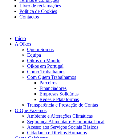
Termos e Condições
Livro de reclamações
Política de Cookies
Contactos
Início
A Oikos
Quem Somos
Equipa
Oikos no Mundo
Oikos em Portugal
Como Trabalhamos
Com Quem Trabalhamos
Parceiros
Financiadores
Empresas Solidárias
Redes e Plataformas
Transparência e Prestação de Contas
O Que Fazemos
Ambiente e Alterações Climáticas
Segurança Alimentar e Economia Local
Acesso aos Serviços Sociais Básicos
Cidadania e Direitos Humanos