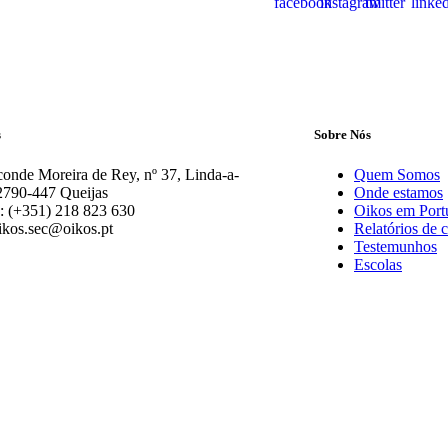
s
Sobre Nós
onde Moreira de Rey, nº 37, Linda-a-
Quem Somos
2790-447 Queijas
Onde estamos
: (+351) 218 823 630
Oikos em Port
ikos.sec@oikos.pt
Relatórios de 
Testemunhos
Escolas