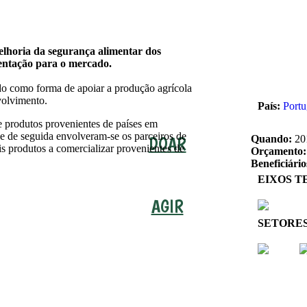
lhoria da segurança alimentar dos
entação para o mercado.
o como forma de apoiar a produção agrícola
nvolvimento.
País:
Portu
 produtos provenientes de países em
e de seguida envolveram-se os parceiros de
DOAR
Quando:
20
ais produtos a comercializar provenientes de
Orçamento
Beneficiário
EIXOS T
AGIR
SETORE