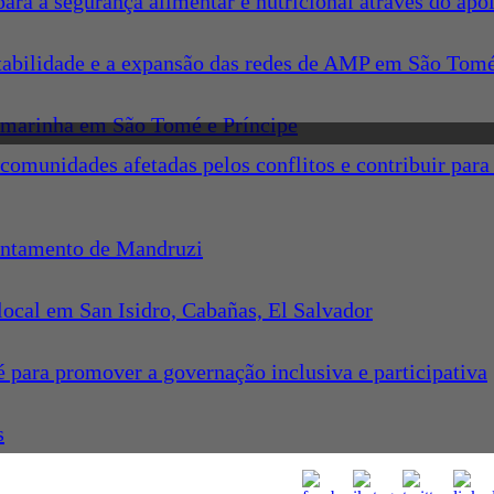
a a segurança alimentar e nutricional através do apoi
ntabilidade e a expansão das redes de AMP em São Tomé
o marinha em São Tomé e Príncipe
as comunidades afetadas pelos conflitos e contribuir 
sentamento de Mandruzi
local em San Isidro, Cabañas, El Salvador
para promover a governação inclusiva e participativa
s