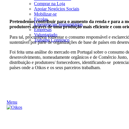
Comprar na Loja
Apoiar Negócios Sociais
Mobilizar-se
Escolas
Pretendemos contribuir para o aumento da renda e para a me
Emergências Humanitárias
produtores através de uma produção mais eficiente e com ori
Empresas
Voluntariado
Para tal, procurámos fomentar o consumo responsável e esclarecid
Trabalhe Connosco
sustentável por parte de organizações de base de países em dese
Foi feita uma análise do mercado em Portugal sobre o consumo de
desenvolvimento, nomeadamente orgânicos e de Comércio Justo, 
distribuição e produtores/ fornecedores, identificando-se potenci
países onde a Oikos e os seus parceiros trabalham.
Menu