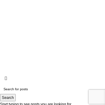
Ligações
Consignação de IRS
Loja
Tornar-se Associado
Trabalhe Connosco
Política de Privacidade
Termos e Condições
Livro de reclamações
Política de Cookies
Contactos
Search
Start typing to see posts you are looking for.