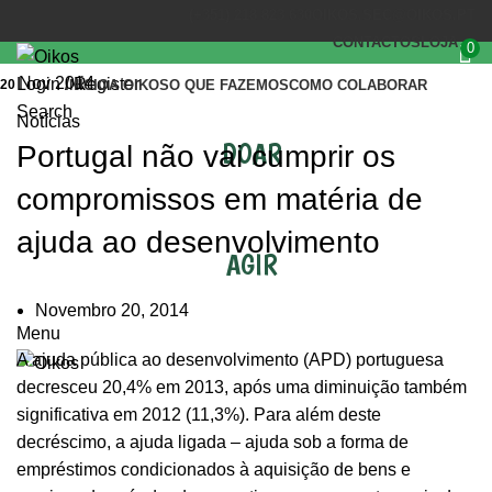
(+351) 218 823 630
OIKOS.SEC@OIKOS.PT
CONTACTOS
LOJA
0
Nov 2014
Login / Register
20
INÍCIO
A OIKOS
O QUE FAZEMOS
COMO COLABORAR
Search
Notícias
DOAR
Portugal não vai cumprir os
compromissos em matéria de
ajuda ao desenvolvimento
AGIR
Novembro 20, 2014
Menu
A ajuda pública ao desenvolvimento (APD) portuguesa
decresceu 20,4% em 2013, após uma diminuição também
significativa em 2012 (11,3%). Para além deste
decréscimo, a ajuda ligada – ajuda sob a forma de
empréstimos condicionados à aquisição de bens e