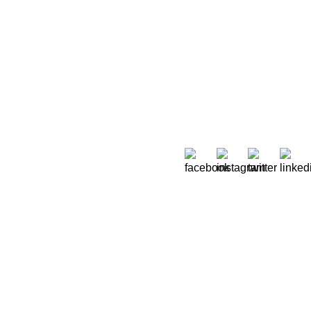
Sobre Nós
 Moreira de Rey, nº 37,
Quem Somos