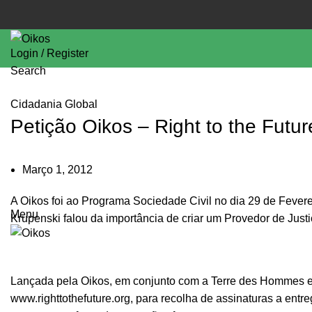
Login / Register
Search
Cidadania Global
Petição Oikos – Right to the Futu
Março 1, 2012
A Oikos foi ao Programa Sociedade Civil no dia 29 de Feverei
Menu
Krupenski falou da importância de criar um Provedor de Just
Lançada pela Oikos, em conjunto com a Terre des Hommes e a
www.righttothefuture.org
, para recolha de assinaturas a ent