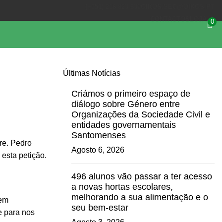
(+351) 218 823 630
OIKOS.SEC@OIKOS.PT
CONTACTOS
LOJA
0
Últimas Notícias
Criámos o primeiro espaço de
diálogo sobre Género entre
Organizações da Sociedade Civil e
entidades governamentais
Santomenses
ure. Pedro
Agosto 6, 2026
 esta petição.
496 alunos vão passar a ter acesso
a novas hortas escolares,
melhorando a sua alimentação e o
 em
seu bem-estar
e para nos