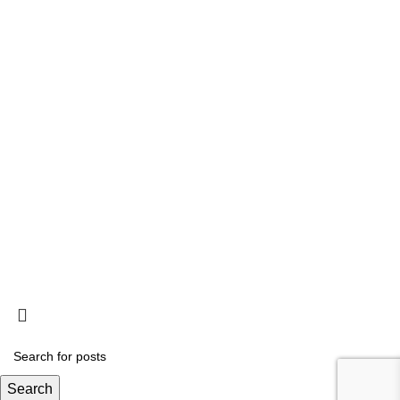
Ligações
Consignação de IRS
Loja
Tornar-se Associado
Trabalhe Connosco
Política de Privacidade
Termos e Condições
Livro de reclamações
Política de Cookies
Contactos
Search