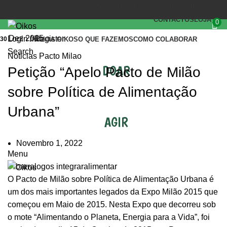
(+351) 218 823 630
OIKOS.SEC@OIKOS.PT
CONTACTOS
LOJA
0
Dez 2015
Login / Register
30
INÍCIO
A OIKOS
O QUE FAZEMOS
COMO COLABORAR
Search
Noticias Pacto Milao
DOAR
Petição “Apelo Pacto de Milão
sobre Política de Alimentação
Urbana”
AGIR
Novembro 1, 2022
Menu
O
Pacto de Milão sobre Política de Alimentação Urbana
é
um dos mais importantes legados da Expo Milão 2015 que
começou em Maio de 2015. Nesta Expo que decorreu sob
o mote “Alimentando o Planeta, Energia para a Vida”, foi