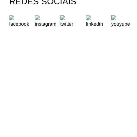
REDES SOCIAIS
A Oikos – Cooperação e Desenvolvimento é uma Organização
Não Governamental para o Desenvolvimento portuguesa,
voltada para o Mundo.
Contactos
Rua Visconde Moreira de Rey, nº 37, Linda-a-Pastora