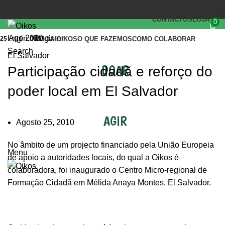
(+351) 218 823 630
OIKOS.SEC@OIKOS.PT
CONTACTOS
LOJA
0
Ago 2010
Login / Register
25
INÍCIO
A OIKOS
O QUE FAZEMOS
COMO COLABORAR
Search
El Salvador
DOAR
Participação cidadã e reforço do
poder local em El Salvador
AGIR
Agosto 25, 2010
No âmbito de um projecto financiado pela União Europeia
Menu
de apoio a autoridades locais, do qual a Oikos é
colaboradora, foi inaugurado o Centro Micro-regional de
Formação Cidadã em Mélida Anaya Montes, El Salvador.