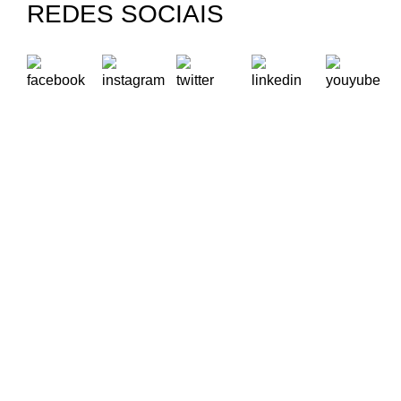
REDES SOCIAIS
A Oikos – Cooperação e Desenvolvimento é uma Organização
Não Governamental para o Desenvolvimento portuguesa,
voltada para o Mundo.
Contactos