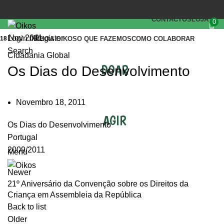
(+351) 218 823 630
OIKOS.SEC@OIKOS.PT
CONTACTOS
LOJA
0
Nov 2011
Login / Register
18
INÍCIO
A OIKOS
O QUE FAZEMOS
COMO COLABORAR
Search
Cidadania Global
DOAR
Os Dias do Desenvolvimento
Novembro 18, 2011
AGIR
Os Dias do Desenvolvimento
Portugal
2009/2011
Menu
Newer
21º Aniversário da Convenção sobre os Direitos da
Criança em Assembleia da República
Back to list
Older