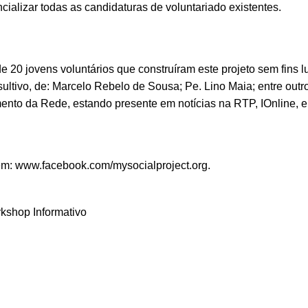
ializar todas as candidaturas de voluntariado existentes.
e 20 jovens voluntários que construíram este projeto sem fins lu
ltivo, de: Marcelo Rebelo de Sousa; Pe. Lino Maia; entre outro
ento da Rede, estando presente em notícias na
RTP
,
IOnline
, 
em:
www.facebook.com/mysocialproject.org
.
kshop Informativo