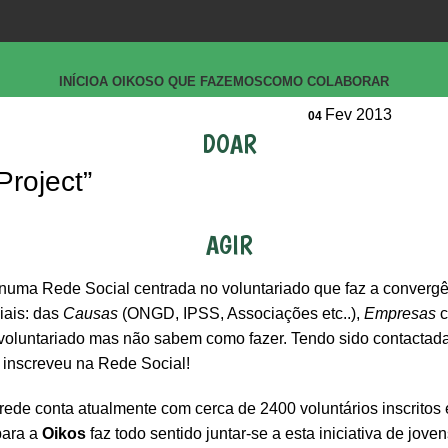
INÍCIO
A OIKOS
O QUE FAZEMOS
COMO COLABORAR
Fev 2013
04
DOAR
Project”
AGIR
 numa Rede Social centrada no voluntariado que faz a convergê
iais: das
Causas
(ONGD, IPSS, Associações etc..),
Empresas
c
voluntariado mas não sabem como fazer. Tendo sido contactad
 inscreveu na Rede Social!
 rede conta atualmente com cerca de 2400 voluntários inscritos
para a
Oikos
faz todo sentido juntar-se a esta iniciativa de jove