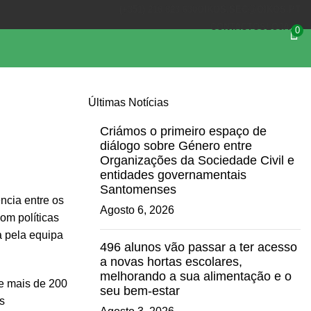
(+351) 218 823 630
OIKOS.SEC@OIKOS.PT
CONTACTOS
LOJA
0
Últimas Notícias
Criámos o primeiro espaço de
diálogo sobre Género entre
Organizações da Sociedade Civil e
entidades governamentais
Santomenses
ncia entre os
Agosto 6, 2026
om políticas
a pela equipa
496 alunos vão passar a ter acesso
a novas hortas escolares,
melhorando a sua alimentação e o
 e mais de 200
seu bem-estar
ns