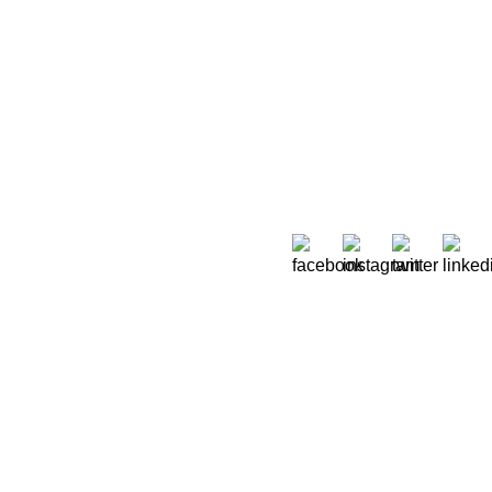
Sobre Nós
 Moreira de Rey, nº 37,
Quem Somos