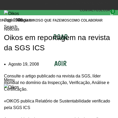
(+351) 218 823 630
OIKOS.SEC@OIKOS.PT
CONTACTOS
LOJA
0
Ago 2008
Login / Register
19
INÍCIO
A OIKOS
O QUE FAZEMOS
COMO COLABORAR
Search
Notícias
DOAR
Oikos em reportagem na revista
da SGS ICS
AGIR
Agosto 19, 2008
Consulte o artigo publicado na revista da SGS, líder
Menu
mundial no domínio da Inspecção, Verificação, Análise e
Certificação.
«OIKOS publica Relatório de Sustentabilidade verificado
pela SGS ICS