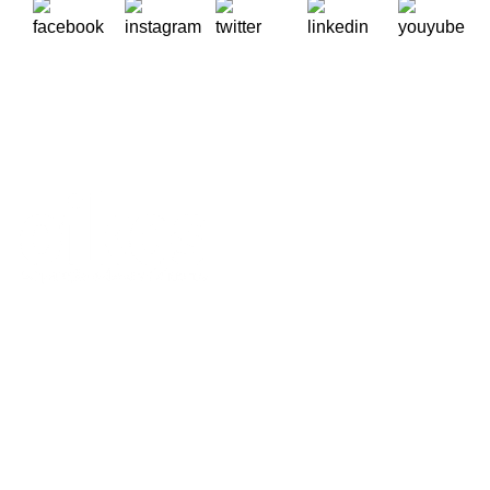
A Oikos – Cooperação e Desenvolvimento é uma Organização
Não Governamental para o Desenvolvimento portuguesa,
voltada para o Mundo.
Contactos