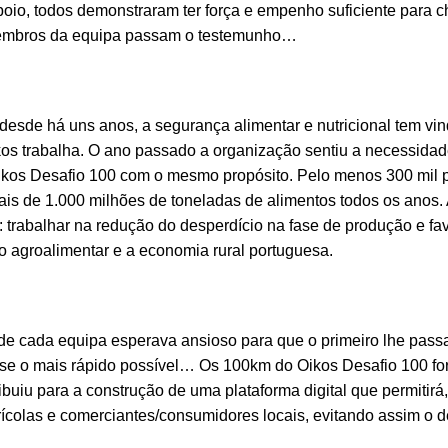
apoio, todos demonstraram ter força e empenho suficiente para c
 membros da equipa passam o testemunho…
desde há uns anos, a segurança alimentar e nutricional tem vi
os trabalha. O ano passado a organização sentiu a necessidade
 Oikos Desafio 100 com o mesmo propósito. Pelo menos 300 mil
s de 1.000 milhões de toneladas de alimentos todos os anos.
 trabalhar na redução do desperdício na fase de produção e fa
mo agroalimentar e a economia rural portuguesa.
e cada equipa esperava ansioso para que o primeiro lhe pass
sse o mais rápido possível… Os 100km do Oikos Desafio 100 f
buiu para a construção de uma plataforma digital que permitirá
grícolas e comerciantes/consumidores locais, evitando assim o d