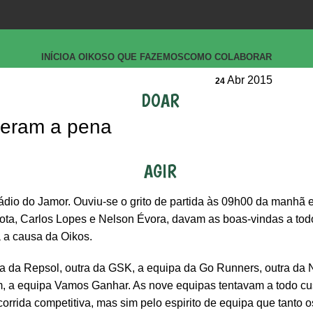
INÍCIO
A OIKOS
O QUE FAZEMOS
COMO COLABORAR
Abr 2015
24
DOAR
leram a pena
AGIR
tádio do Jamor. Ouviu-se o grito de partida às 09h00 da manhã 
ota, Carlos Lopes e Nelson Évora, davam as boas-vindas a tod
a a causa da Oikos.
a da Repsol, outra da GSK, a equipa da Go Runners, outra da
m, a equipa Vamos Ganhar. As nove equipas tentavam a todo cu
rrida competitiva, mas sim pelo espirito de equipa que tanto o