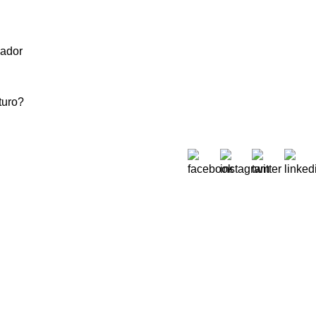
vador
turo?
Sobre Nós
 Moreira de Rey, nº 37,
Quem Somos