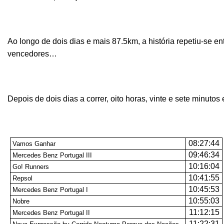
Ao longo de dois dias e mais 87.5km, a história repetiu-se 
vencedores…
Depois de dois dias a correr, oito horas, vinte e sete minuto
08:27:44
Vamos Ganhar
09:46:34
Mercedes Benz Portugal III
10:16:04
Go! Runners
10:41:55
Repsol
10:45:53
Mercedes Benz Portugal I
10:55:03
Nobre
11:12:15
Mercedes Benz Portugal II
11:22:31