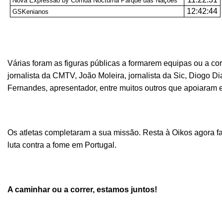
Nova Expressão by Corrida Nocturna Parque das Nações
12:42:44
GSKenianos
Várias foram as figuras públicas a formarem equipas ou a co
jornalista da CMTV, João Moleira, jornalista da Sic, Diogo D
Fernandes, apresentador, entre muitos outros que apoiaram 
Os atletas completaram a sua missão. Resta à Oikos agora f
luta contra a fome em Portugal.
A caminhar ou a correr, estamos juntos!