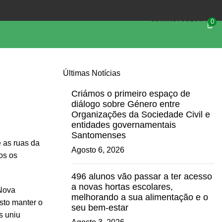
(+351) 218 823 630
OIKOS.SEC@OIKOS.PT
CONTACTOS
LOJA
0
Últimas Notícias
Criámos o primeiro espaço de
diálogo sobre Género entre
Organizações da Sociedade Civil e
entidades governamentais
Santomenses
e as ruas da
Agosto 6, 2026
os os
496 alunos vão passar a ter acesso
a novas hortas escolares,
 Nova
melhorando a sua alimentação e o
sto manter o
seu bem-estar
s uniu