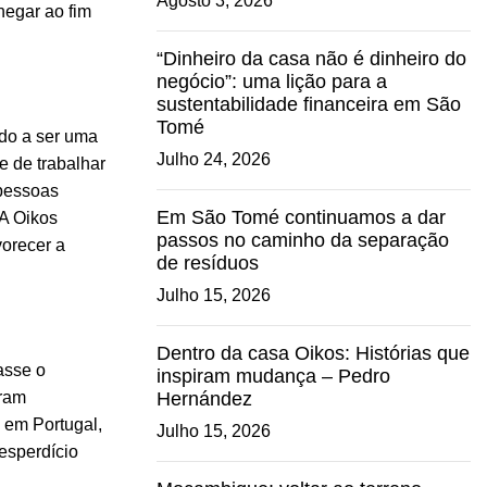
Agosto 3, 2026
hegar ao fim
“Dinheiro da casa não é dinheiro do
negócio”: uma lição para a
sustentabilidade financeira em São
Tomé
ndo a ser uma
Julho 24, 2026
 de trabalhar
 pessoas
Em São Tomé continuamos a dar
 A Oikos
passos no caminho da separação
vorecer a
de resíduos
Julho 15, 2026
Dentro da casa Oikos: Histórias que
asse o
inspiram mudança – Pedro
oram
Hernández
, em Portugal,
Julho 15, 2026
esperdício