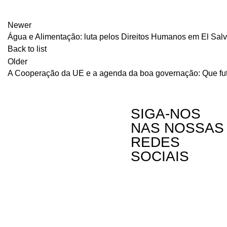
Newer
Água e Alimentação: luta pelos Direitos Humanos em El Sal
Back to list
Older
A Cooperação da UE e a agenda da boa governação: Que fu
SIGA-NOS
NAS NOSSAS
REDES
SOCIAIS
Contactos
A Oikos – Cooperação e Desenvolvimento é
Rua Visconde
uma Organização Não Governamental para o