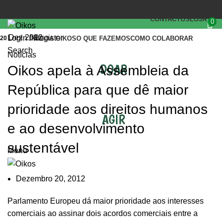
(+351) 218 823 630
OIKOS.SEC@OIKOS.PT
CONTACTOS
LOJA
0
Dez 2012
Login / Register
20
INÍCIO
A OIKOS
O QUE FAZEMOS
COMO COLABORAR
Search
Notícias
DOAR
Oikos apela à Assembleia da
República para que dê maior
prioridade aos direitos humanos
AGIR
e ao desenvolvimento
sustentável
Menu
Dezembro 20, 2012
Parlamento Europeu dá maior prioridade aos interesses
comerciais ao assinar dois acordos comerciais entre a