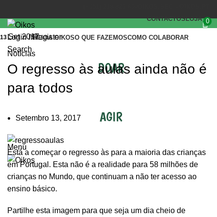
(+351) 218 823 630
OIKOS.SEC@OIKOS.PT
CONTACTOS
LOJA
0
Set 2017
Login / Register
13
INÍCIO
A OIKOS
O QUE FAZEMOS
COMO COLABORAR
Search
Notícias
DOAR
O regresso às aulas ainda não é
para todos
AGIR
Setembro 13, 2017
Menu
Está a começar o regresso às para a maioria das crianças
em Portugal. Esta não é a realidade para 58 milhões de
crianças no Mundo, que continuam a não ter acesso ao
ensino básico.
Partilhe esta imagem para que seja um dia cheio de