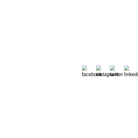
Sobre Nós
 Moreira de Rey, nº 37,
Quem Somos