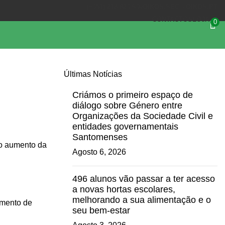
(+351) 218 823 630
OIKOS.SEC@OIKOS.PT
CONTACTOS
LOJA
0
Últimas Notícias
Criámos o primeiro espaço de
diálogo sobre Género entre
Organizações da Sociedade Civil e
entidades governamentais
Santomenses
 do aumento da
Agosto 6, 2026
496 alunos vão passar a ter acesso
a novas hortas escolares,
melhorando a sua alimentação e o
aumento de
seu bem-estar