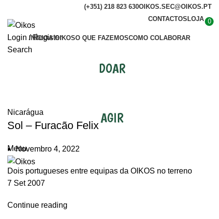
(+351) 218 823 630
OIKOS.SEC@OIKOS.PT
CONTACTOS
LOJA
0
Login / Register
INÍCIO
A OIKOS
O QUE FAZEMOS
COMO COLABORAR
Search
DOAR
Notícias
Nicarágua
AGIR
Sol – Furacão Felix
Menu
Novembro 4, 2022
Dois portugueses entre equipas da OIKOS no terreno
7 Set 2007
Continue reading