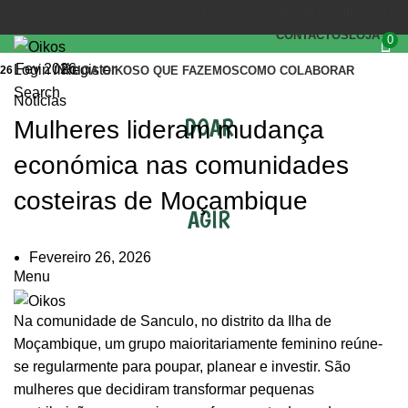
(+351) 218 823 630
OIKOS.SEC@OIKOS.PT
CONTACTOS
LOJA
0
Fev 2026
Login / Register
26
INÍCIO
A OIKOS
O QUE FAZEMOS
COMO COLABORAR
Search
Notícias
DOAR
Mulheres lideram mudança
económica nas comunidades
costeiras de Moçambique
AGIR
Fevereiro 26, 2026
Menu
Na comunidade de Sanculo, no distrito da Ilha de
Moçambique, um grupo maioritariamente feminino reúne-
se regularmente para poupar, planear e investir. São
mulheres que decidiram transformar pequenas