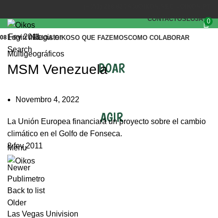
(+351) 218 823 630
OIKOS.SEC@OIKOS.PT
CONTACTOS
LOJA
0
Fev 2011
Login / Register
08
INÍCIO
A OIKOS
O QUE FAZEMOS
COMO COLABORAR
Search
Multigeográficos
DOAR
MSM Venezuela
Novembro 4, 2022
AGIR
La Unión Europea financiará un proyecto sobre el cambio
climático en el Golfo de Fonseca.
8 fev 2011
Menu
Newer
Publimetro
Back to list
Older
Las Vegas Univision