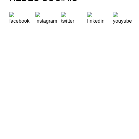
A Oikos – Cooperação e Desenvolvimento é uma Organização
Não Governamental para o Desenvolvimento portuguesa,
voltada para o Mundo.
Contactos
Rua Visconde Moreira de Rey, nº 37, Linda-a-Pastora