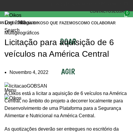
(+351) 218 823 630
OIKOS.SEC@OIKOS.PT
CONTACTOS
LOJA
0
Dez 2013
Login / Register
05
INÍCIO
A OIKOS
O QUE FAZEMOS
COMO COLABORAR
Search
Multigeográficos
DOAR
Licitação para aquisição de 6
veículos na América Central
AGIR
Novembro 4, 2022
Menu
A Oikos está a licitar a aquisição de 6 veículos na América
Central, no âmbito do projeto a decorrer localmente para
Desenvolvimento de uma Plataforma para a Segurança
Alimentar e Nutricional na América Central.
As quotizações deverão ser entregues no escritório da