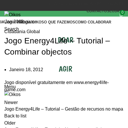
(+351) 218 823 630
OIKOS.SEC@OIKOS.PT
CONTACTOS
LOJA
0
Jan 2012
Login / Register
18
INÍCIO
A OIKOS
O QUE FAZEMOS
COMO COLABORAR
Search
Cidadania Global
DOAR
Jogo Energy4Life – Tutorial –
Combinar objectos
AGIR
Janeiro 18, 2012
Jogo disponível gratuitamente em
www.energy4life-
Menu
game.com
Newer
Jogo Energy4Life – Tutorial – Gestão de recursos no mapa
Back to list
Older