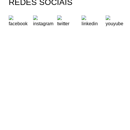
REDES SOCIAIS
A Oikos – Cooperação e Desenvolvimento é uma Organização
Não Governamental para o Desenvolvimento portuguesa,
voltada para o Mundo.
Contactos
Rua Visconde Moreira de Rey, nº 37, Linda-a-Pastora