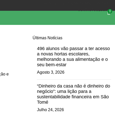
(+351) 218 823 630
OIKOS.SEC@OIKOS.PT
CONTACTOS
LOJA
0
Últimas Notícias
496 alunos vão passar a ter acesso
a novas hortas escolares,
melhorando a sua alimentação e o
seu bem-estar
Agosto 3, 2026
ção e
“Dinheiro da casa não é dinheiro do
negócio”: uma lição para a
sustentabilidade financeira em São
Tomé
Julho 24, 2026