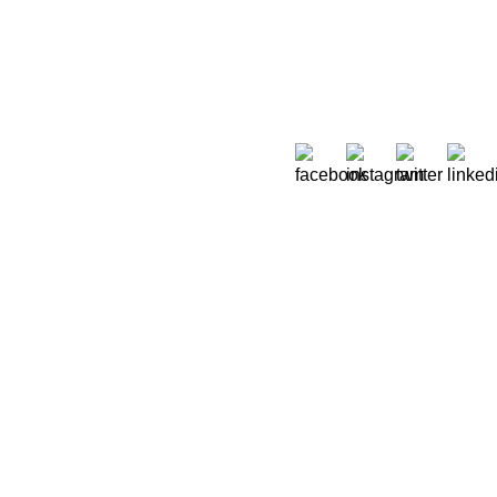
Sobre Nós
 Moreira de Rey, nº 37,
Quem Somos
ora 2790-447 Queijas
Onde estamos
51) 218 823 630
Oikos em Portugal
.sec@oikos.pt
Relatórios de contas