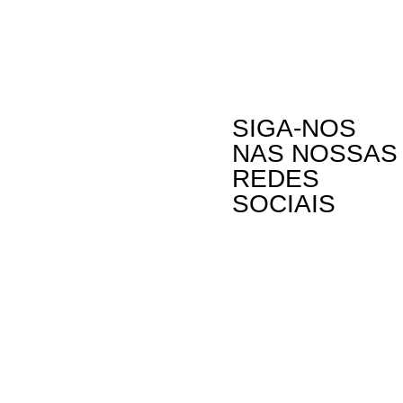
SIGA-NOS
NAS NOSSAS
REDES
SOCIAIS
Contactos
Rua Visconde
Linda-a-Past
Telefone: (+3
A Oikos – Cooperação e Desenvolvimento é
Email: oikos
uma Organização Não Governamental para o
Desenvolvimento portuguesa, voltada para o