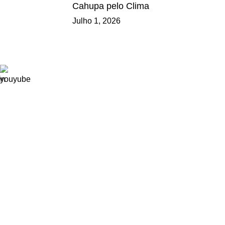
Cahupa pelo Clima
Julho 1, 2026
Ligações
Consignação de IRS
Loja
Tornar-se Associado
Trabalhe Connosco