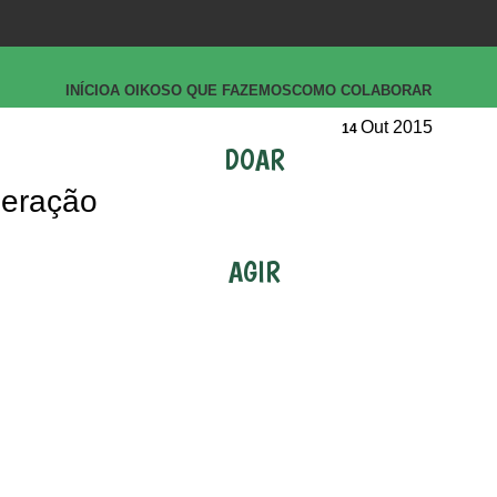
INÍCIO
A OIKOS
O QUE FAZEMOS
COMO COLABORAR
Out 2015
14
DOAR
peração
AGIR