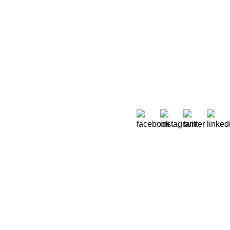
Sobre Nós
 Moreira de Rey, nº 37,
Quem Somos