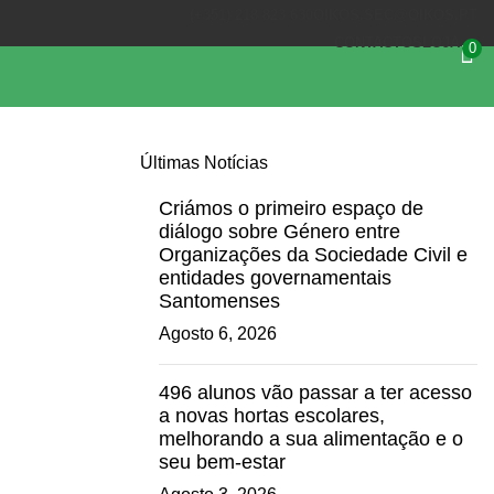
(+351) 218 823 630
OIKOS.SEC@OIKOS.PT
CONTACTOS
LOJA
0
Últimas Notícias
Criámos o primeiro espaço de
diálogo sobre Género entre
Organizações da Sociedade Civil e
entidades governamentais
Santomenses
Agosto 6, 2026
496 alunos vão passar a ter acesso
a novas hortas escolares,
melhorando a sua alimentação e o
seu bem-estar