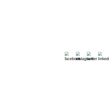
Sobre Nós
 Moreira de Rey, nº 37,
Quem Somos