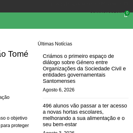
(+351) 218 823 630
OIKOS.SEC@OIKOS.PT
CONTACTOS
LOJA
0
Últimas Notícias
ão Tomé
Criámos o primeiro espaço de
diálogo sobre Género entre
Organizações da Sociedade Civil e
entidades governamentais
Santomenses
Agosto 6, 2026
zação
496 alunos vão passar a ter acesso
a novas hortas escolares,
melhorando a sua alimentação e o
so o objetivo
seu bem-estar
para proteger