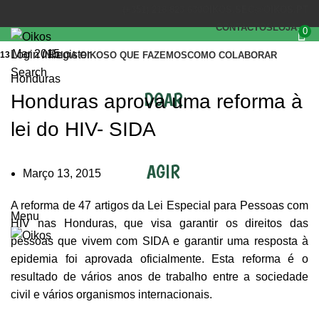
(+351) 218 823 630
OIKOS.SEC@OIKOS.PT
CONTACTOS
LOJA
0
Mar 2015
Login / Register
13
INÍCIO
A OIKOS
O QUE FAZEMOS
COMO COLABORAR
Search
Honduras
DOAR
Honduras aprova uma reforma à
lei do HIV- SIDA
AGIR
Março 13, 2015
A reforma de 47 artigos da Lei Especial para Pessoas com
Menu
HIV nas Honduras, que visa garantir os direitos das
pessoas que vivem com SIDA e garantir uma resposta à
epidemia foi aprovada oficialmente. Esta reforma é o
resultado de vários anos de trabalho entre a sociedade
civil e vários organismos internacionais.