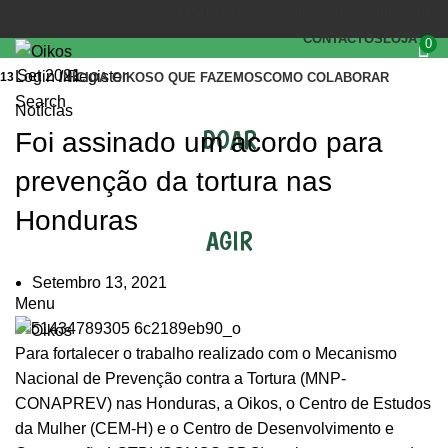
(+351) 218 823 630
OIKOS.SEC@OIKOS.PT
CONTACTOS
LOJA
0
Set 2021
Login / Register
13
INÍCIO
A OIKOS
O QUE FAZEMOS
COMO COLABORAR
Search
Notícias
DOAR
Foi assinado um acordo para
prevenção da tortura nas
Honduras
AGIR
Setembro 13, 2021
Menu
Para fortalecer o trabalho realizado com o Mecanismo
Nacional de Prevenção contra a Tortura (MNP-
CONAPREV) nas Honduras, a Oikos, o Centro de Estudos
da Mulher (CEM-H) e o Centro de Desenvolvimento e