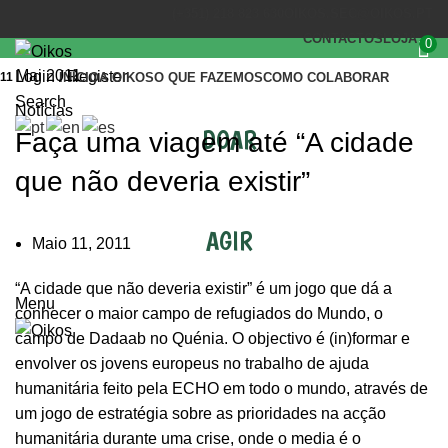
(+351) 218 823 630
OIKOS.SEC@OIKOS.PT
CONTACTOS
LOJA
0
Mai 2011
Login / Register
11
INÍCIO
A OIKOS
O QUE FAZEMOS
COMO COLABORAR
Search
Notícias
DOAR
Faça uma viagem até “A cidade
que não deveria existir”
AGIR
Maio 11, 2011
“A cidade que não deveria existir” é um jogo que dá a
Menu
conhecer o maior campo de refugiados do Mundo, o
campo de Dadaab no Quénia. O objectivo é (in)formar e
envolver os jovens europeus no trabalho de ajuda
humanitária feito pela ECHO em todo o mundo, através de
um jogo de estratégia sobre as prioridades na acção
humanitária durante uma crise, onde o media é o