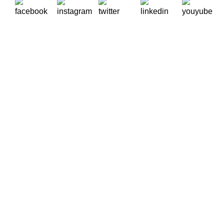
A Oikos – Cooperação e Desenvolvimento é uma Organização
Não Governamental para o Desenvolvimento portuguesa,
voltada para o Mundo.
Contactos