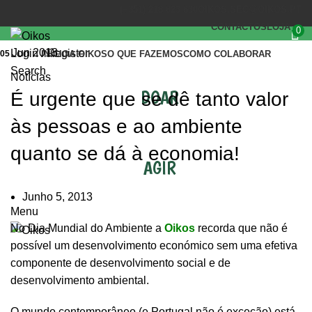
(+351) 218 823 630
OIKOS.SEC@OIKOS.PT
CONTACTOS
LOJA
0
Jun 2013
Login / Register
05
INÍCIO
A OIKOS
O QUE FAZEMOS
COMO COLABORAR
Search
Notícias
DOAR
É urgente que se dê tanto valor
às pessoas e ao ambiente
quanto se dá à economia!
AGIR
Junho 5, 2013
Menu
No Dia Mundial do Ambiente a
Oikos
recorda que não é
possível um desenvolvimento económico sem uma efetiva
componente de desenvolvimento social e de
desenvolvimento ambiental.
O mundo contemporâneo (e Portugal não é exceção) está