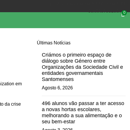
(+351) 218 823 630
OIKOS.SEC@OIKOS.PT
CONTACTOS
LOJA
0
Últimas Notícias
Criámos o primeiro espaço de
diálogo sobre Género entre
Organizações da Sociedade Civil e
entidades governamentais
Santomenses
nization em
Agosto 6, 2026
496 alunos vão passar a ter acesso
o da crise
a novas hortas escolares,
melhorando a sua alimentação e o
seu bem-estar