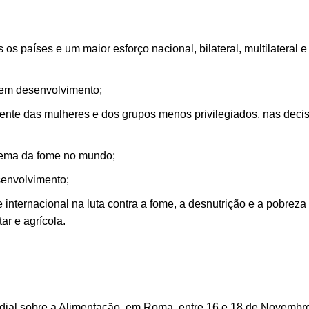
s países e um maior esforço nacional, bilateral, multilateral e
 em desenvolvimento;
ente das mulheres e dos grupos menos privilegiados, nas deci
blema da fome no mundo;
senvolvimento;
internacional na luta contra a fome, a desnutrição e a pobreza 
ar e agrícola.
ndial sobre a Alimentação, em Roma, entre 16 e 18 de Novembr