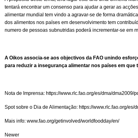
tentará encontrar um consenso para ajudar a gerar as acções
alimentar mundial tem vindo a agravar-se de forma dramáti
dos alimentos nos países em desenvolvimento tem contribuíd
numero de pessoas subnutridas poderá incrementar-se em ma
A Oikos associa-se aos objectivos da FAO unindo esforço
para reduzir a insegurança alimentar nos países em que t
Nota de Imprensa:
https://www.rlc.fao.org/es/dma/dma2009/pd
Spot sobre o Dia de Alimentação:
https://www.rlc.fao.org/es
Mais info:
www.fao.org/getinvolved/worldfoodday/en/
Newer