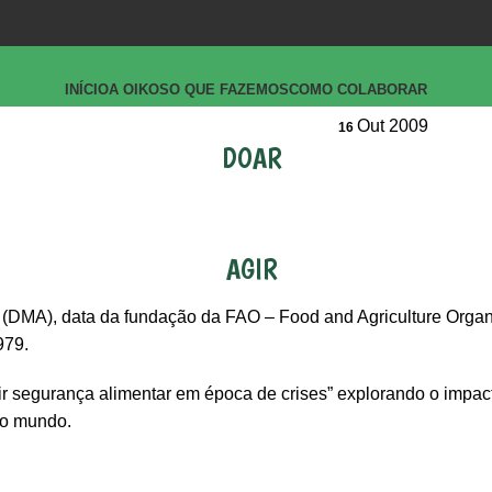
INÍCIO
A OIKOS
O QUE FAZEMOS
COMO COLABORAR
Out 2009
16
DOAR
AGIR
o (DMA), data da fundação da FAO – Food and Agriculture Orga
979.
r segurança alimentar em época de crises” explorando o impact
no mundo.