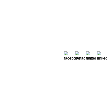
Sobre Nós
 Moreira de Rey, nº 37,
Quem Somos