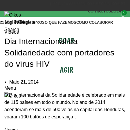
(+351) 218 823 630
OIKOS.SEC@OIKOS.PT
CONTACTOS
LOJA
0
Mai 2014
Login / Register
21
INÍCIO
A OIKOS
O QUE FAZEMOS
COMO COLABORAR
Search
Vídeos
DOAR
Dia Internacional da
Solidariedade com portadores
do vírus HIV
AGIR
Maio 21, 2014
Menu
O Dia Internacional da Solidariedade é celebrado em mais
de 115 países em todo o mundo. No ano de 2014
acenderam-se mais de 500 velas na capital das Honduras,
voaram 100 balões de esperança…
Newer