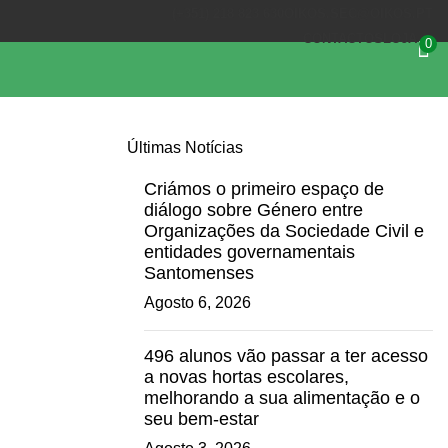
(+351) 218 823 630
OIKOS.SEC@OIKOS.PT
CONTACTOS
LOJA
0
Últimas Notícias
Criámos o primeiro espaço de
diálogo sobre Género entre
Organizações da Sociedade Civil e
entidades governamentais
Santomenses
Agosto 6, 2026
496 alunos vão passar a ter acesso
a novas hortas escolares,
melhorando a sua alimentação e o
seu bem-estar