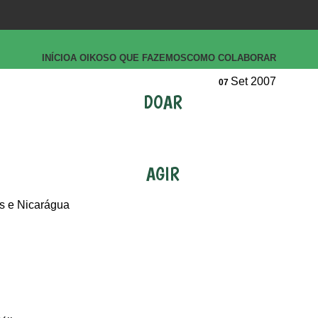
INÍCIO
A OIKOS
O QUE FAZEMOS
COMO COLABORAR
Set 2007
07
DOAR
AGIR
s e Nicarágua