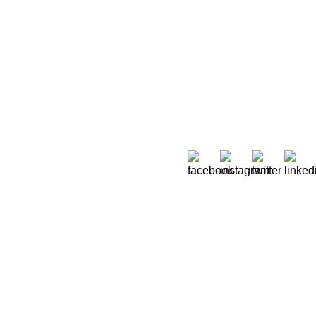
Sobre Nós
 Moreira de Rey, nº 37,
Quem Somos