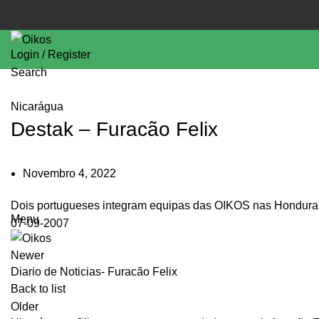
Login / Register
Search
Nicarágua
Destak – Furacão Felix
Novembro 4, 2022
Dois portugueses integram equipas das OIKOS nas Hondura
Menu
07-09-2007
Newer
Diario de Noticias- Furacão Felix
Back to list
Older