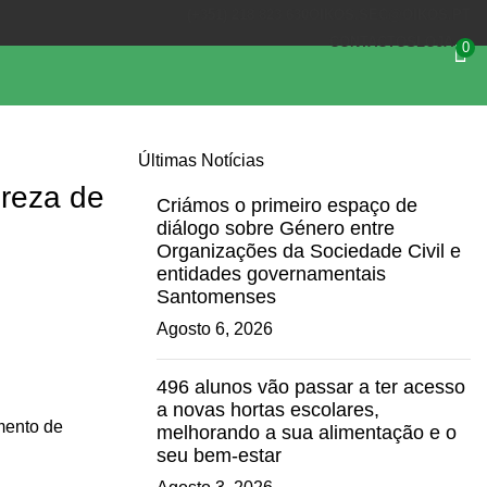
(+351) 218 823 630
OIKOS.SEC@OIKOS.PT
CONTACTOS
LOJA
0
Últimas Notícias
breza de
Criámos o primeiro espaço de
diálogo sobre Género entre
Organizações da Sociedade Civil e
entidades governamentais
Santomenses
Agosto 6, 2026
496 alunos vão passar a ter acesso
a novas hortas escolares,
mento de
melhorando a sua alimentação e o
seu bem-estar