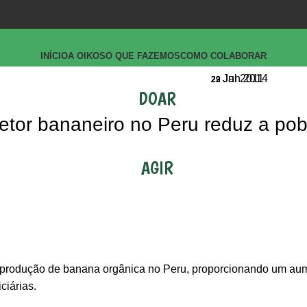
INÍCIO
A OIKOS
O QUE FAZEMOS
COMO COLABORAR
Jan 2014
Jul 2011
29
22
DOAR
etor bananeiro no Peru reduz a po
AGIR
a produção de banana orgânica no Peru, proporcionando um au
ciárias.