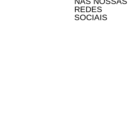
NAS NOSSAS
REDES
SOCIAIS
Contactos
A Oikos – Cooperação e Desenvolvimento é
Rua Visconde
uma Organização Não Governamental para o
Linda-a-Past
Desenvolvimento portuguesa, voltada para o
Mundo.
Telefone: (+3
Email: oikos