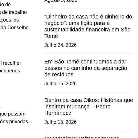
Agosto 3, 2026
ão de
s de trabalho
“Dinheiro da casa não é dinheiro do
ações, os
negócio”: uma lição para a
ão do Conselho
sustentabilidade financeira em São
Tomé
Julho 24, 2026
Em São Tomé continuamos a dar
l recolher
passos no caminho da separação
 pequenos
de resíduos
Julho 15, 2026
Dentro da casa Oikos: Histórias que
à
inspiram mudança – Pedro
Hernández
a que possam
ões privadas,
Julho 15, 2026