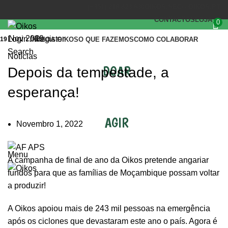
(+351) 218 823 630
OIKOS.SEC@OIKOS.PT
CONTACTOS
LOJA
0
Nov 2019
Login / Register
19
INÍCIO
A OIKOS
O QUE FAZEMOS
COMO COLABORAR
Search
Notícias
DOAR
Depois da tempestade, a
esperança!
AGIR
Novembro 1, 2022
Menu
A campanha de final de ano da Oikos pretende angariar
fundos para que as
famílias de Moçambique
possam voltar
a produzir!
A Oikos apoiou mais de 243 mil pessoas na emergência
após os ciclones que devastaram este ano o país. Agora é