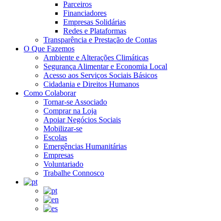
Parceiros
Financiadores
Empresas Solidárias
Redes e Plataformas
Transparência e Prestação de Contas
O Que Fazemos
Ambiente e Alterações Climáticas
Segurança Alimentar e Economia Local
Acesso aos Serviços Sociais Básicos
Cidadania e Direitos Humanos
Como Colaborar
Tornar-se Associado
Comprar na Loja
Apoiar Negócios Sociais
Mobilizar-se
Escolas
Emergências Humanitárias
Empresas
Voluntariado
Trabalhe Connosco