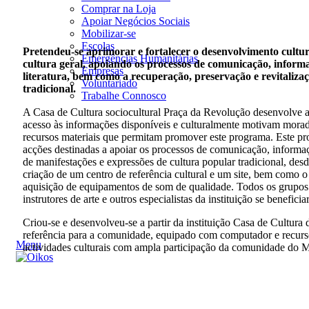
Comprar na Loja
Apoiar Negócios Sociais
Mobilizar-se
Escolas
Pretendeu-se aprimorar e fortalecer o desenvolvimento cultu
Emergências Humanitárias
cultura geral, apoiando os processos de comunicação, inform
Empresas
literatura, bem como a recuperação, preservação e revitaliza
Voluntariado
tradicional.
Trabalhe Connosco
A Casa de Cultura sociocultural Praça da Revolução desenvolve a
acesso às informações disponíveis e culturalmente motivam morad
recursos materiais que permitam promover este programa. Este pro
acções destinadas a apoiar os processos de comunicação, informa
de manifestações e expressões de cultura popular tradicional, des
criação de um centro de referência cultural e um site, bem como o r
aquisição de equipamentos de som de qualidade. Todos os grupo
instrutores de arte e outros especialistas da instituição se beneficia
Criou-se e desenvolveu-se a partir da instituição Casa de Cultura
referência para a comunidade, equipado com computador e recurso
Menu
actividades culturais com ampla participação da comunidade do M