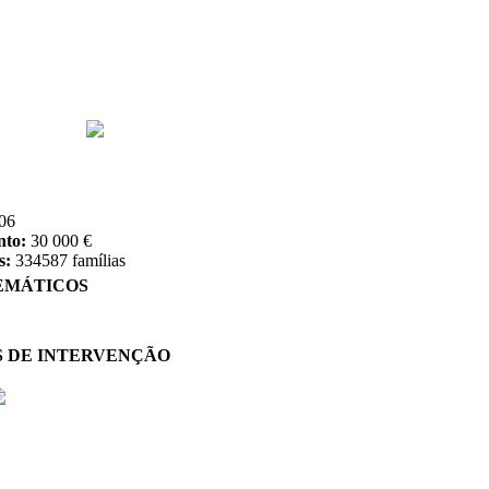
06
nto:
30 000 €
s:
334587 famílias
EMÁTICOS
S DE INTERVENÇÃO