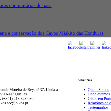
uras comunitárias de base
gena e conservação dos Cayos Miskito das Honduras
s
Sobre Nós
onde Moreira de Rey, nº 37, Linda-a-
Quem Somos
2790-447 Queijas
Onde estamos
: (+351) 218 823 630
Oikos em Port
ikos.sec@oikos.pt
Relatórios de 
Testemunhos