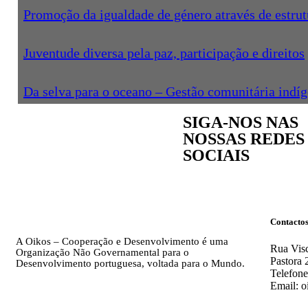
Promoção da igualdade de género através de estrut
Juventude diversa pela paz, participação e direitos
Da selva para o oceano – Gestão comunitária indí
SIGA-NOS NAS
NOSSAS REDES
SOCIAIS
Contacto
A Oikos – Cooperação e Desenvolvimento é uma
Rua Visc
Organização Não Governamental para o
Pastora 
Desenvolvimento portuguesa, voltada para o Mundo.
Telefone
Email: o