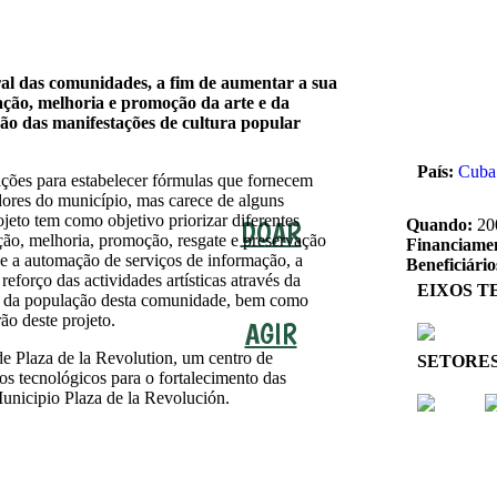
ral das comunidades, a fim de aumentar a sua
ação, melhoria e promoção da arte e da
ção das manifestações de cultura popular
País:
Cuba
ções para estabelecer fórmulas que fornecem
ores do município, mas carece de alguns
jeto tem como objetivo priorizar diferentes
DOAR
Quando:
20
ção, melhoria, promoção, resgate e preservação
Financiame
de a automação de serviços de informação, a
Beneficiário
eforço das actividades artísticas através da
EIXOS T
s da população desta comunidade, bem como
rão deste projeto.
AGIR
 de Plaza de la Revolution, um centro de
SETORE
s tecnológicos para o fortalecimento das
unicipio Plaza de la Revolución.