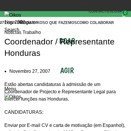
(+351) 218 823 630
OIKOS.SEC@OIKOS.PT
CONTACTOS
LOJA
0
Nov 2007
Login / Register
27
INÍCIO
A OIKOS
O QUE FAZEMOS
COMO COLABORAR
Search
Noticias Trabalho
DOAR
Coordenador / Representante
Honduras
AGIR
Novembro 27, 2007
Estão abertas candidaturas à admissão de um
Menu
Coordenador de Projecto e Representante Legal para
exercer funções nas Honduras.
CANDIDATURAS:
Enviar por E-mail CV e carta de motivação (em Espanhol),