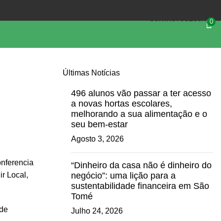
(+351) 218 823 630
OIKOS.SEC@OIKOS.PT
CONTACTOS
LOJA
0
Últimas Notícias
496 alunos vão passar a ter acesso
a novas hortas escolares,
melhorando a sua alimentação e o
seu bem-estar
Agosto 3, 2026
onferencia
“Dinheiro da casa não é dinheiro do
negócio”: uma lição para a
r Local,
sustentabilidade financeira em São
Tomé
 de
Julho 24, 2026