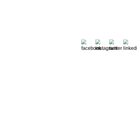
Sobre Nós
 Moreira de Rey, nº 37,
Quem Somos
ora 2790-447 Queijas
Onde estamos
51) 218 823 630
Oikos em Portugal
.sec@oikos.pt
Relatórios de contas