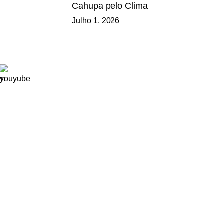
Cahupa pelo Clima
Julho 1, 2026
Ligações
Consignação de IRS
Loja
Tornar-se Associado
Trabalhe Connosco