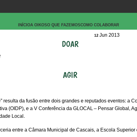
INÍCIO
A OIKOS
O QUE FAZEMOS
COMO COLABORAR
Jun 2013
12
DOAR
e
AGIR
” resulta da fusão entre dois grandes e reputados eventos: a C
tiva (OIDP), e a V Conferência da GLOCAL – Pensar Global, Agi
dade Local.
arceria entre a Câmara Municipal de Cascais, a Escola Superior