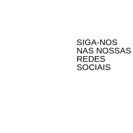
SIGA-NOS
NAS NOSSAS
REDES
SOCIAIS
Contactos
Rua Visconde
Linda-a-Past
Telefone: (+3
A Oikos – Cooperação e Desenvolvimento é
Email: oikos
uma Organização Não Governamental para o
Desenvolvimento portuguesa, voltada para o