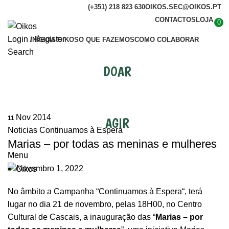
(+351) 218 823 630
OIKOS.SEC@OIKOS.PT
CONTACTOS
LOJA
0
Login / Register
INÍCIO
A OIKOS
O QUE FAZEMOS
COMO COLABORAR
Search
DOAR
Noticias Continuamos à Espera
Nov 2014
11
AGIR
Noticias Continuamos à Espera
Marias – por todas as meninas e mulheres
Menu
Novembro 1, 2022
No âmbito a Campanha “
Continuamos à Espera
“, terá
lugar no dia 21 de novembro, pelas 18H00, no Centro
Cultural de Cascais, a inauguração das “
Marias – por