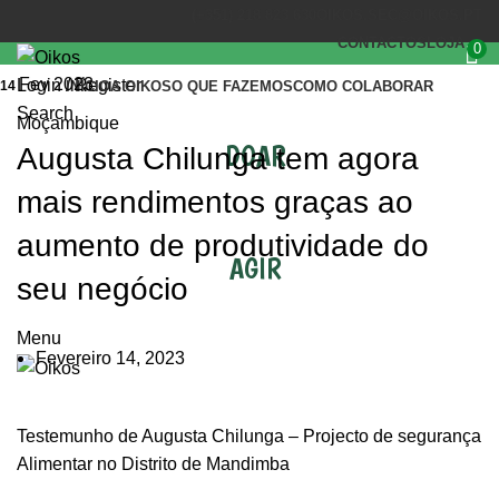
(+351) 218 823 630
OIKOS.SEC@OIKOS.PT
CONTACTOS
LOJA
0
Fev 2023
Login / Register
14
INÍCIO
A OIKOS
O QUE FAZEMOS
COMO COLABORAR
Search
Moçambique
DOAR
Augusta Chilunga tem agora
mais rendimentos graças ao
aumento de produtividade do
AGIR
seu negócio
Menu
Fevereiro 14, 2023
Testemunho de Augusta Chilunga – Projecto de segurança
Alimentar no Distrito de Mandimba