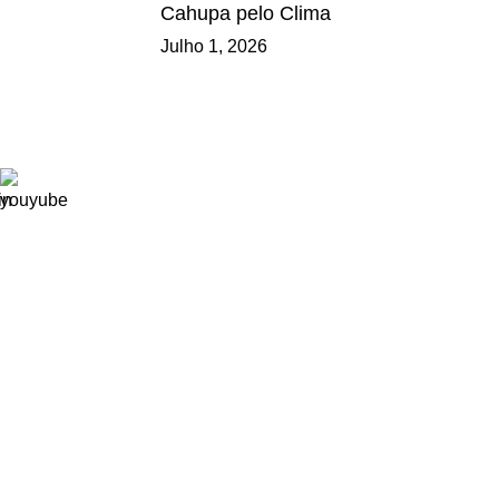
Cahupa pelo Clima
Julho 1, 2026
Ligações
Consignação de IRS
Loja
Tornar-se Associado
Trabalhe Connosco