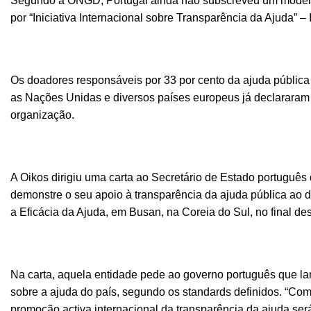
Segundo a ONGD, Portugal ainda não subscreveu um modelo 
por “Iniciativa Internacional sobre Transparência da Ajuda” – I
Os doadores responsáveis por 33 por cento da ajuda pública
as Nações Unidas e diversos países europeus já declararam
organização.
A Oikos dirigiu uma carta ao Secretário de Estado português 
demonstre o seu apoio à transparência da ajuda pública ao 
a Eficácia da Ajuda, em Busan, na Coreia do Sul, no final de
Na carta, aquela entidade pede ao governo português que l
sobre a ajuda do país, segundo os standards definidos. “Com
promoção activa internacional da transparência da ajuda será 