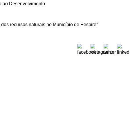
ca ao Desenvolvimento
 dos recursos naturais no Município de Pespire”
Sobre Nós
 Moreira de Rey, nº 37,
Quem Somos
ora 2790-447 Queijas
Onde estamos
51) 218 823 630
Oikos em Portugal
.sec@oikos.pt
Relatórios de contas