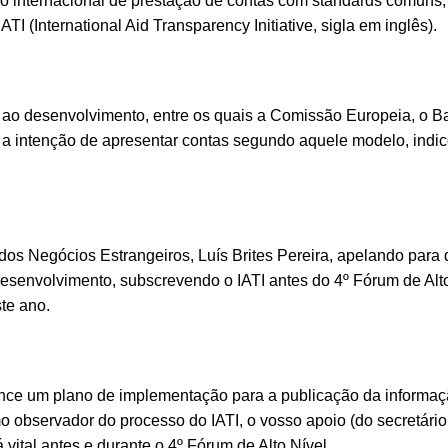
internacional de prestação de contas com standards comuns,
ATI (International Aid Transparency Initiative, sigla em inglês).
 ao desenvolvimento, entre os quais a Comissão Europeia, o B
 a intenção de apresentar contas segundo aquele modelo, indi
dos Negócios Estrangeiros, Luís Brites Pereira, apelando para 
desenvolvimento, subscrevendo o IATI antes do 4º Fórum de Alt
ste ano.
ance um plano de implementação para a publicação da informaç
o observador do processo do IATI, o vosso apoio (do secretário
vital antes e durante o 4º Fórum de Alto Nível.