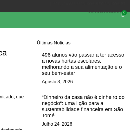
(+351) 218 823 630
OIKOS.SEC@OIKOS.PT
CONTACTOS
LOJA
0
Últimas Notícias
ca
496 alunos vão passar a ter acesso
a novas hortas escolares,
melhorando a sua alimentação e o
seu bem-estar
Agosto 3, 2026
nicado, que
“Dinheiro da casa não é dinheiro do
negócio”: uma lição para a
sustentabilidade financeira em São
Tomé
Julho 24, 2026