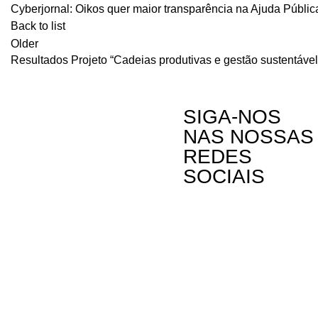
Cyberjornal: Oikos quer maior transparência na Ajuda Públi
Back to list
Older
Resultados Projeto “Cadeias produtivas e gestão sustentável
SIGA-NOS
NAS NOSSAS
REDES
SOCIAIS
Contactos
Rua Visconde
Linda-a-Past
Telefone: (+3
A Oikos – Cooperação e Desenvolvimento é
Email: oikos