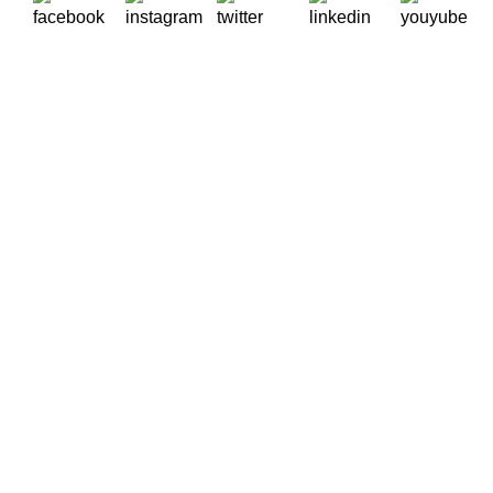
A Oikos – Cooperação e Desenvolvimento é uma Organização
Não Governamental para o Desenvolvimento portuguesa,
voltada para o Mundo.
Contactos
Rua Visconde Moreira de Rey, nº 37, Linda-a-Pastora
2790-447 Queijas
Telefone: (+351) 218 823 630