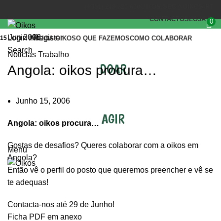
(+351) 218 823 630
OIKOS.SEC@OIKOS.PT
CONTACTOS
LOJA
0
Jun 2006
Login / Register
15
INÍCIO
A OIKOS
O QUE FAZEMOS
COMO COLABORAR
Search
Noticias Trabalho
DOAR
Angola: oikos procura…
Junho 15, 2006
AGIR
Angola: oikos procura…
Gostas de desafios? Queres colaborar com a oikos em
Menu
Angola?
Então vê o perfil do posto que queremos preencher e vê se
te adequas!
Contacta-nos até 29 de Junho!
Ficha PDF em anexo