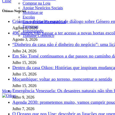
Close
Comprar na Loja
Apoiar Negócios Sociais
Últimas Notícias
Mobilizar-se
Escolas
Criámos o primeiro espaço de diálogo sobre Género en
Emergências Humanitárias
Empresas
Agosto 6, 2026
Voluntariado
496 alunos vão passar a ter acesso a novas hortas esco
Trabalhe Connosco
Agosto 3, 2026
“Dinheiro da casa não é dinheiro do negócio”: uma li
Julho 24, 2026
Em São Tomé continuamos a dar passos no caminho da
Julho 15, 2026
Dentro da casa Oikos: Histórias que inspiram mudanç
Julho 15, 2026
Moçambique: voltar ao terreno, reencontrar o sentido
Julho 15, 2026
Emergência Venezuela: Os desastres naturais não têm
Menu
Julho 9, 2026
Agenda 2030: prometemos muito, vamos cumprir pou
Julho 7, 2026
O Oceano que nos Une: descobrir as ligações que une