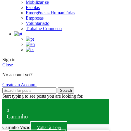
Mobilizar-se
Escolas
Emergências Humanitárias
Empresas
Voluntariado
Trabalhe Connosco
Sign in
Close
No account yet?
Create an Account
Search
Start typing to see posts you are looking for.
0
Carrinho
Carrinho Vazio
Voltar à Loja