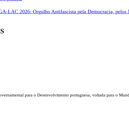
GA-LAC 2026: Orgulho Antifascista pela Democracia, pelos N
IS
vernamental para o Desenvolvimento portuguesa, voltada para o Mun