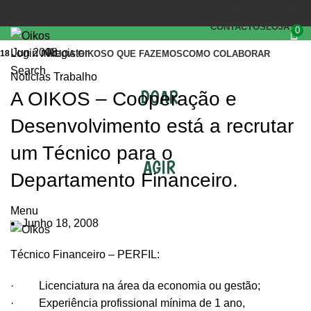
(+351) 218 823 630
OIKOS.SEC@OIKOS.PT
CONTACTOS
LOJA
0
Jun 2008
Login / Register
18
INÍCIO
A OIKOS
O QUE FAZEMOS
COMO COLABORAR
Search
Noticias Trabalho
DOAR
A OIKOS – Cooperação e
Desenvolvimento está a recrutar
um Técnico para o
AGIR
Departamento Financeiro.
Menu
Junho 18, 2008
Técnico Financeiro – PERFIL:
· Licenciatura na área da economia ou gestão;
· Experiência profissional mínima de 1 ano,