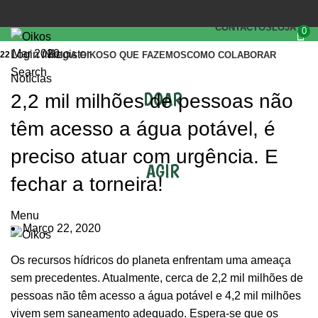
(+351) 218 823 630
OIKOS.SEC@OIKOS.PT
CONTACTOS
LOJA
0
Mar 2020
Login / Register
22
INÍCIO
A OIKOS
O QUE FAZEMOS
COMO COLABORAR
Search
Notícias
DOAR
2,2 mil milhões de pessoas não
têm acesso a água potável, é
preciso atuar com urgência. E
AGIR
fechar a torneira!
Menu
Março 22, 2020
Os recursos hídricos do planeta enfrentam uma ameaça
sem precedentes. Atualmente, cerca de 2,2 mil milhões de
pessoas não têm acesso a água potável e 4,2 mil milhões
vivem sem saneamento adequado. Espera-se que os