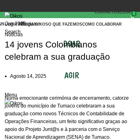
(+351) 218 823 630
OIKOS.SEC@OIKOS.PT
CONTACTOS
LOJA
0
Jun 2025
Login / Register
25
INÍCIO
A OIKOS
O QUE FAZEMOS
COMO COLABORAR
Search
Notícias
DOAR
14 jovens Colombianos
celebram a sua graduação
AGIR
Agosto 14, 2025
Menu
Numa emocionante cerimónia de encerramento, catorze
jovens do município de Tumaco celebraram a sua
graduação como novos Técnicos de Contabilidade de
Operações Financeiras, um feito significativo graças ao
apoio do Projeto Junt@s e à parceria com o Serviço
Nacional de Aprendizagem (SENA) de Tumaco.