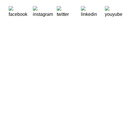
A Oikos – Cooperação e Desenvolvimento é uma Organização
Não Governamental para o Desenvolvimento portuguesa,
voltada para o Mundo.
Contactos
Rua Visconde Moreira de Rey, nº 37, Linda-a-Pastora
2790-447 Queijas