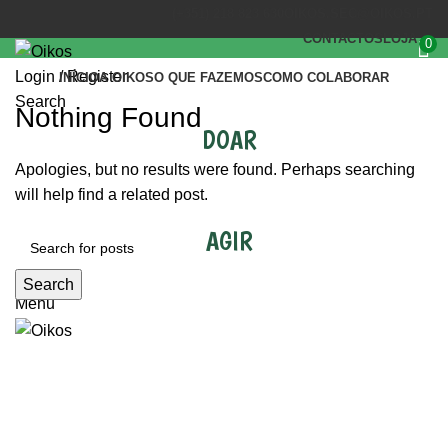
(+351) 218 823 630
OIKOS.SEC@OIKOS.PT
CONTACTOS
LOJA
0
Login / Register
INÍCIO
A OIKOS
O QUE FAZEMOS
COMO COLABORAR
Search
Nothing Found
DOAR
Apologies, but no results were found. Perhaps searching
will help find a related post.
AGIR
Search
Menu