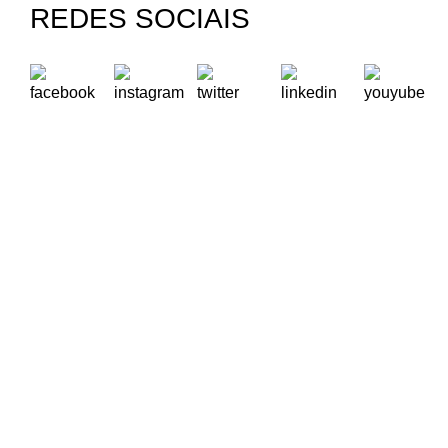
REDES SOCIAIS
A Oikos – Cooperação e Desenvolvimento é uma Organização
Não Governamental para o Desenvolvimento portuguesa,
voltada para o Mundo.
Contactos