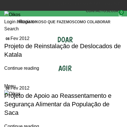
(+351) 218 823 630
OIKOS.SEC@OIKOS.PT
CONTACTOS
LOJA
0
Login / Register
INÍCIO
A OIKOS
O QUE FAZEMOS
COMO COLABORAR
Search
DOAR
Fev 2012
08
Projeto de Reinstalação de Deslocados de
Katala
AGIR
Continue reading
Menu
Fev 2012
08
Projeto de Apoio ao Reassentamento e
Segurança Alimentar da População de
Saca
Continue reading