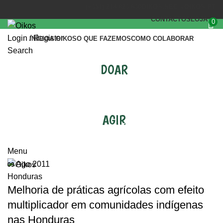
(+351) 218 823 630
OIKOS.SEC@OIKOS.PT
CONTACTOS
LOJA
0
Login / Register
INÍCIO
A OIKOS
O QUE FAZEMOS
COMO COLABORAR
Search
DOAR
AGIR
Tag Archives: município de Yoro
Menu
Ago 2011
09
Honduras
Melhoria de práticas agrícolas com efeito
multiplicador em comunidades indígenas
nas Honduras