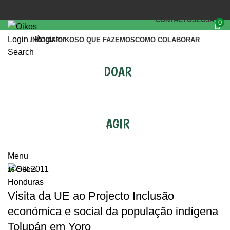
(+351) 218 823 630
OIKOS.SEC@OIKOS.PT
CONTACTOS
LOJA
0
Login / Register
INÍCIO
A OIKOS
O QUE FAZEMOS
COMO COLABORAR
Search
DOAR
AGIR
Tag Archives: Honduras
Menu
Set 2011
16
Honduras
Visita da UE ao Projecto Inclusão
económica e social da população indígena
Tolupán em Yoro