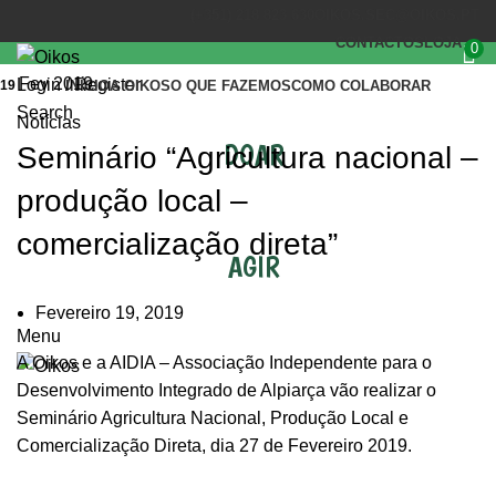
(+351) 218 823 630
OIKOS.SEC@OIKOS.PT
CONTACTOS
LOJA
0
Fev 2019
Login / Register
19
INÍCIO
A OIKOS
O QUE FAZEMOS
COMO COLABORAR
Search
Notícias
DOAR
Seminário “Agricultura nacional –
produção local –
comercialização direta”
AGIR
Fevereiro 19, 2019
Menu
A Oikos e a AIDIA – Associação Independente para o
Desenvolvimento Integrado de Alpiarça vão realizar o
Seminário Agricultura Nacional, Produção Local e
Comercialização Direta, dia 27 de Fevereiro 2019.