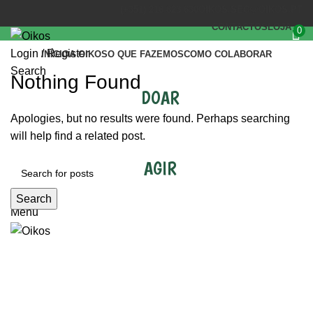
(+351) 218 823 630
OIKOS.SEC@OIKOS.PT
CONTACTOS
LOJA
0
Login / Register
INÍCIO
A OIKOS
O QUE FAZEMOS
COMO COLABORAR
Search
Nothing Found
DOAR
Apologies, but no results were found. Perhaps searching
will help find a related post.
AGIR
Search
Menu