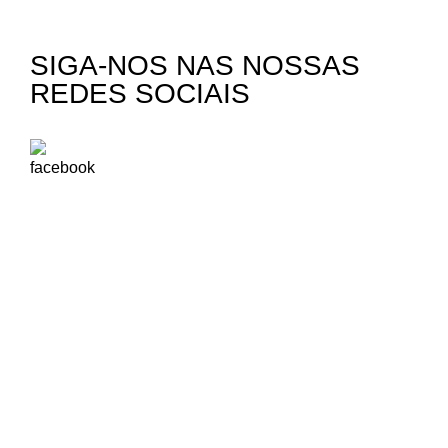
SIGA-NOS NAS NOSSAS
REDES SOCIAIS
A Oikos – Cooperação e Desenvolvimento é uma Organização
Não Governamental para o Desenvolvimento portuguesa,
voltada para o Mundo.