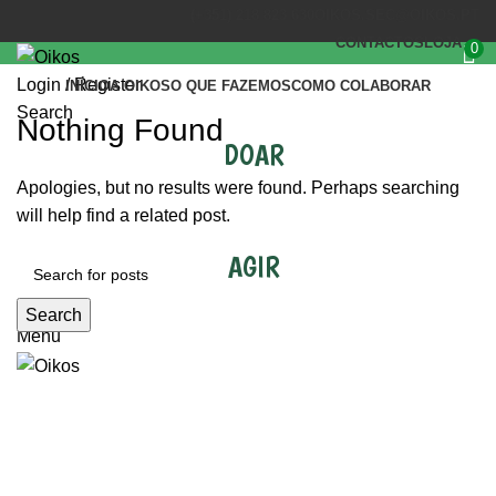
(+351) 218 823 630
OIKOS.SEC@OIKOS.PT
CONTACTOS
LOJA
0
Login / Register
INÍCIO
A OIKOS
O QUE FAZEMOS
COMO COLABORAR
Search
Nothing Found
DOAR
Apologies, but no results were found. Perhaps searching
will help find a related post.
AGIR
Search
Menu